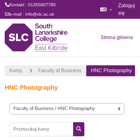
Kontakt : 01355807780
Zaloguj
się
e-mail :
info@slc.ac.uk
Przejdź do głównej zawartości
Strona główna
Kursy
Faculty of Business
HNC Photography
HNC Photography
Kategorie kursów
Przeszukaj kursy
Przeszukaj kursy